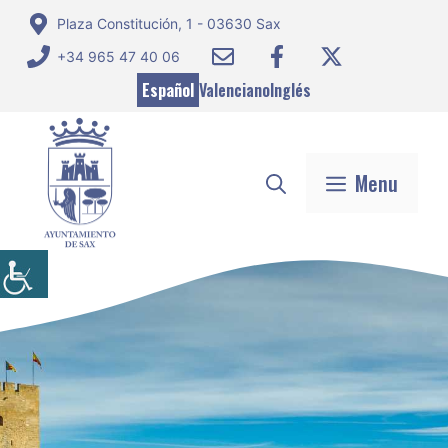
Saltar
Plaza Constitución, 1 - 03630 Sax
al
+34 965 47 40 06
contenido
Español
Valenciano
Inglés
Menu