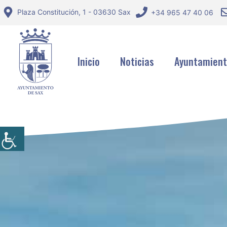
Saltar
Plaza Constitución, 1 - 03630 Sax
+34 965 47 40 06
al
contenido
Inicio
Noticias
Ayuntamien