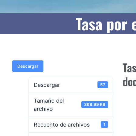
Tasa por
Tas
Descargar
do
Descargar
57
Tamaño del
368.99 KB
archivo
Recuento de archivos
1