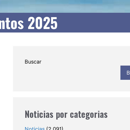
ntos 2025
Buscar
B
Noticias por categorias
Noticias
(2.091)