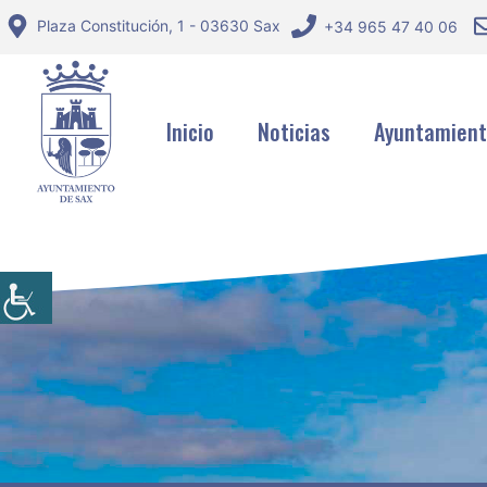
Saltar
Plaza Constitución, 1 - 03630 Sax
+34 965 47 40 06
al
contenido
Inicio
Noticias
Ayuntamien