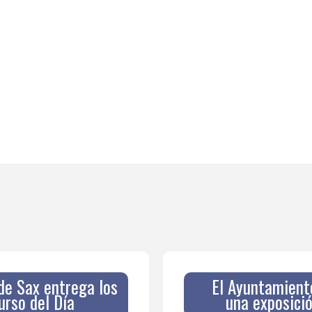
de Sax entrega los
El Ayuntamient
urso del Día
una exposició