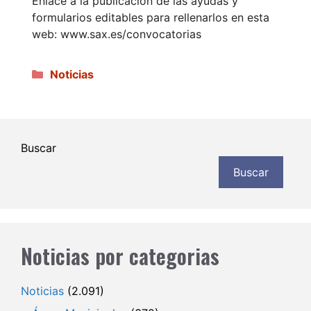
Enlace a la publicación de las ayudas y
formularios editables para rellenarlos en esta
web: www.sax.es/convocatorias
Categorías
Noticias
Buscar
Buscar
Noticias por categorias
Noticias
(2.091)