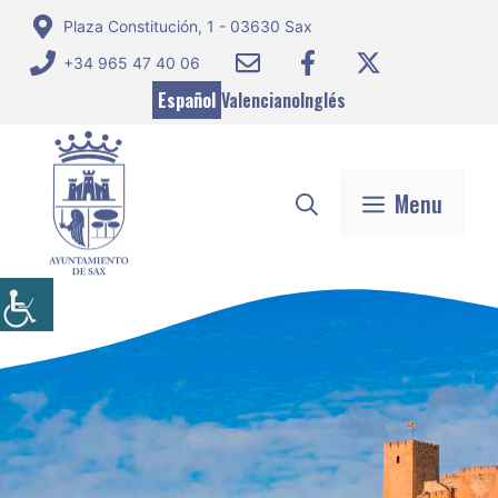
Saltar
Plaza Constitución, 1 - 03630 Sax
al
+34 965 47 40 06
contenido
Español
Valenciano
Inglés
Menu