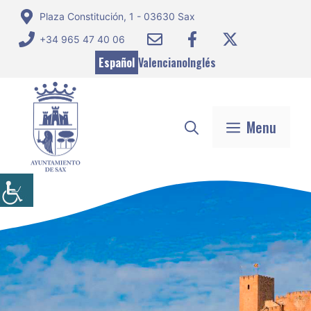
Saltar
Plaza Constitución, 1 - 03630 Sax
al
+34 965 47 40 06
contenido
Español
Valenciano
Inglés
Menu