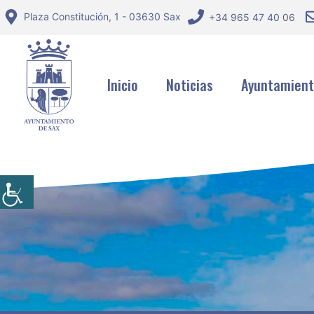
Saltar
Plaza Constitución, 1 - 03630 Sax
+34 965 47 40 06
al
contenido
Inicio
Noticias
Ayuntamien