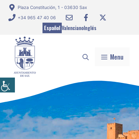
Saltar
Plaza Constitución, 1 - 03630 Sax
al
+34 965 47 40 06
contenido
Español
Valenciano
Inglés
Menu