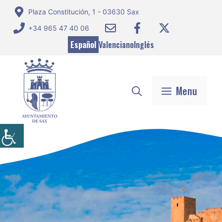
Saltar
Plaza Constitución, 1 - 03630 Sax
al
+34 965 47 40 06
contenido
Español
Valenciano
Inglés
Menu