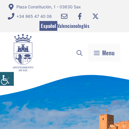
Saltar
Plaza Constitución, 1 - 03630 Sax
al
+34 965 47 40 06
contenido
Español
Valenciano
Inglés
Menu