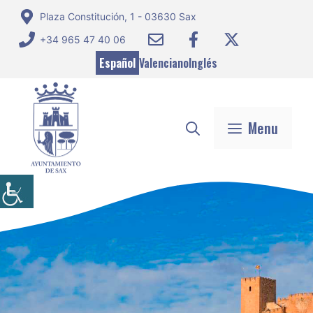
Saltar
Plaza Constitución, 1 - 03630 Sax
al
+34 965 47 40 06
contenido
Español
Valenciano
Inglés
Menu