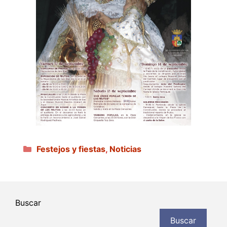
Categorías
Festejos y fiestas
,
Noticias
Buscar
Buscar