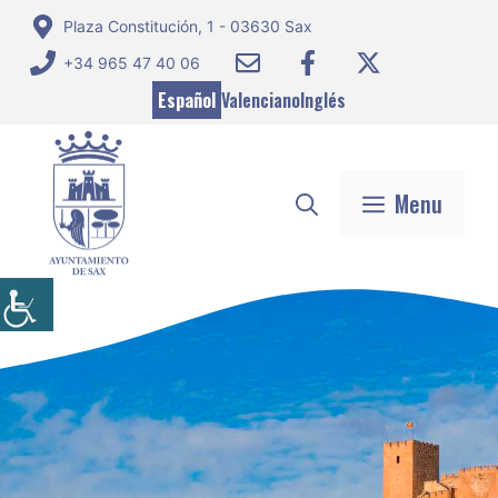
Saltar
Plaza Constitución, 1 - 03630 Sax
al
+34 965 47 40 06
contenido
Español
Valenciano
Inglés
Menu