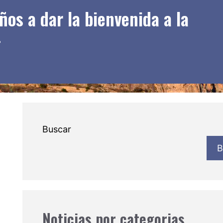
ños a dar la bienvenida a la
»
Buscar
B
Noticias por categorias