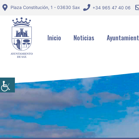
Saltar
Plaza Constitución, 1 - 03630 Sax
+34 965 47 40 06
al
contenido
Inicio
Noticias
Ayuntamien