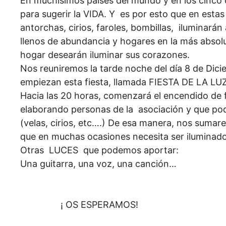
En muchísimos países del mundo y en los cinco 
para sugerir la VIDA. Y es por esto que en estas 
antorchas, cirios, faroles, bombillas, iluminará
llenos de abundancia y hogares en la más absolu
hogar desearán iluminar sus corazones.
Nos reuniremos la tarde noche del día 8 de Dici
empiezan esta fiesta, llamada FIESTA DE LA LUZ
Hacia las 20 horas, comenzará el encendido de 
elaborando personas de la asociación y que po
(velas, cirios, etc….) De esa manera, nos sum
que en muchas ocasiones necesita ser iluminad
Otras LUCES que podemos aportar:
Una guitarra, una voz, una canción…
¡ OS ESPERAMOS!