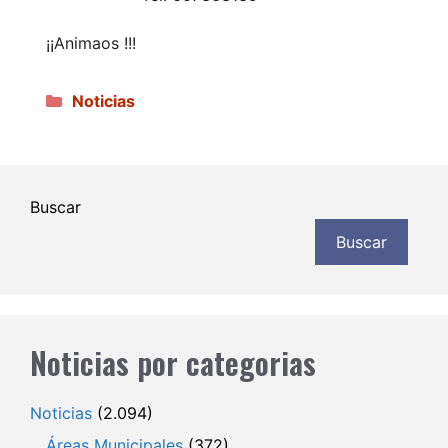
¡¡Animaos !!!
Categorías
Noticias
Buscar
Buscar
Noticias por categorias
Noticias
(2.094)
Áreas Municipales
(372)