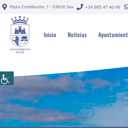
Saltar
Plaza Constitución, 1 - 03630 Sax
+34 965 47 40 06
al
contenido
Inicio
Noticias
Ayuntamien