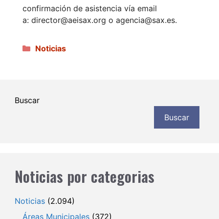
confirmación de asistencia vía email
a: director@aeisax.org o agencia@sax.es.
Categorías
Noticias
Buscar
Buscar
Noticias por categorias
Noticias
(2.094)
Áreas Municipales
(372)