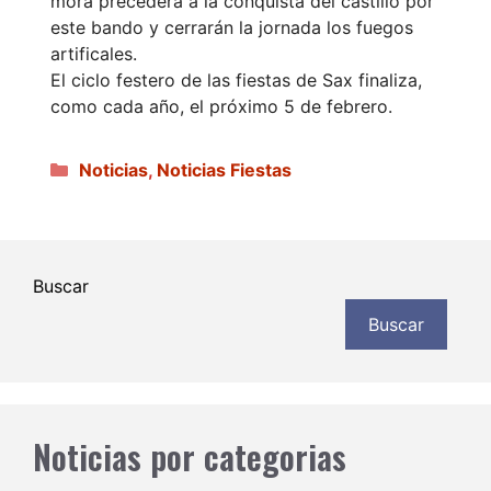
mora precederá a la conquista del castillo por
este bando y cerrarán la jornada los fuegos
artificales.
El ciclo festero de las fiestas de Sax finaliza,
como cada año, el próximo 5 de febrero.
Categorías
Noticias
,
Noticias Fiestas
Buscar
Buscar
Noticias por categorias