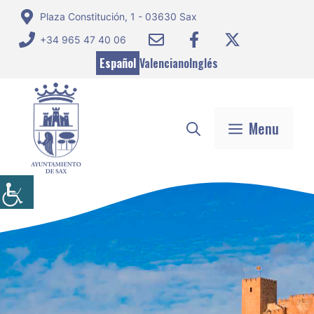
Saltar
Plaza Constitución, 1 - 03630 Sax
al
+34 965 47 40 06
contenido
Español
Valenciano
Inglés
Menu