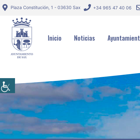
Saltar
Plaza Constitución, 1 - 03630 Sax
+34 965 47 40 06
al
contenido
Inicio
Noticias
Ayuntamien