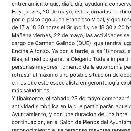
entrenamiento que, día a día, ayudan a conserv
Hoy, jueves, 20 de mayo, estas jornadas continúa
por el psicólogo Juan Francisco Vidal, y que ten
de 17 a 18.30 horas el Grupo 1 y de 18.30 a 20 h
Mañana viernes, 22 de mayo, las actividades se i
cargo de Carmen Galindo (DUE), que tendrá lugar
Encina Alfonso. Ya por la tarde, a las 18 horas,
Blas, el médico geriatra Olegario Tudela imparti
personas mayores: fomento de la autonomía pers
retrasar al máximo una posible situación de depe
en las que este especialista en gerontología expl
más saludables.
Y finalmente, el sábado 23 de mayo comenzará c
actividad simbólica en la que participarán abuelo
Ayuntamiento, y con una duración de una hora, e
continuación, en el Salón de Plenos del Ayunta
reconocimiento a las personas mayores represent