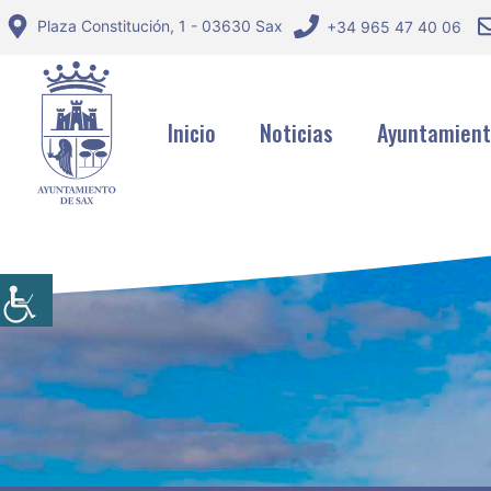
Saltar
Plaza Constitución, 1 - 03630 Sax
+34 965 47 40 06
al
contenido
Inicio
Noticias
Ayuntamien