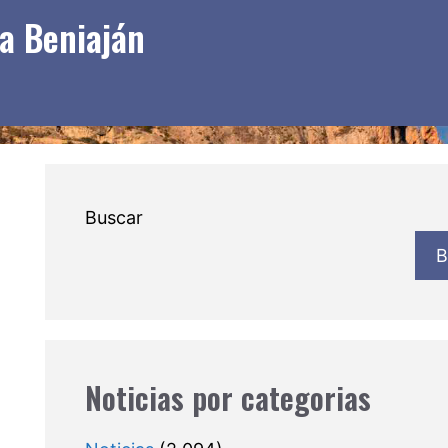
 a Beniaján
Buscar
B
Noticias por categorias