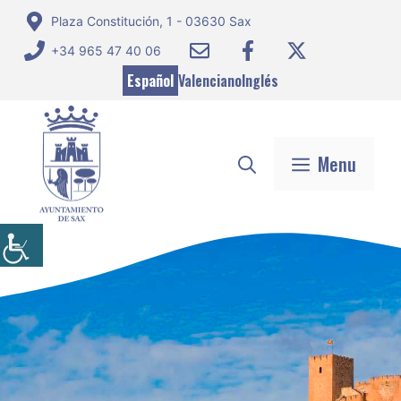
Saltar
Plaza Constitución, 1 - 03630 Sax
al
+34 965 47 40 06
contenido
Español
Valenciano
Inglés
Menu