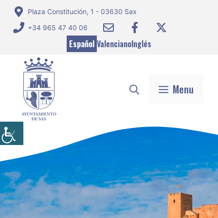
Saltar
Plaza Constitución, 1 - 03630 Sax
al
+34 965 47 40 06
contenido
Español
Valenciano
Inglés
Menu