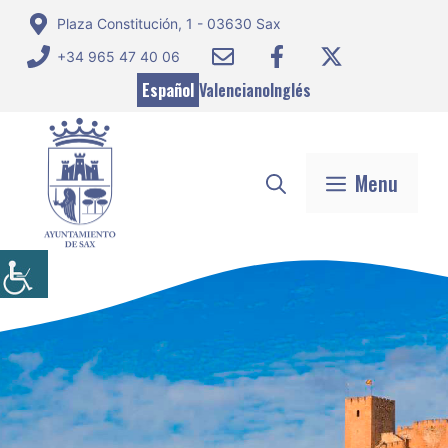
Saltar
Plaza Constitución, 1 - 03630 Sax
al
+34 965 47 40 06
contenido
Español
Valenciano
Inglés
Menu