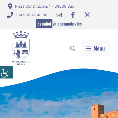
Saltar
Plaza Constitución, 1 - 03630 Sax
al
+34 965 47 40 06
contenido
Español
Valenciano
Inglés
Menu