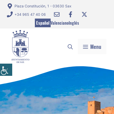
Saltar
Plaza Constitución, 1 - 03630 Sax
al
+34 965 47 40 06
contenido
Español
Valenciano
Inglés
Menu