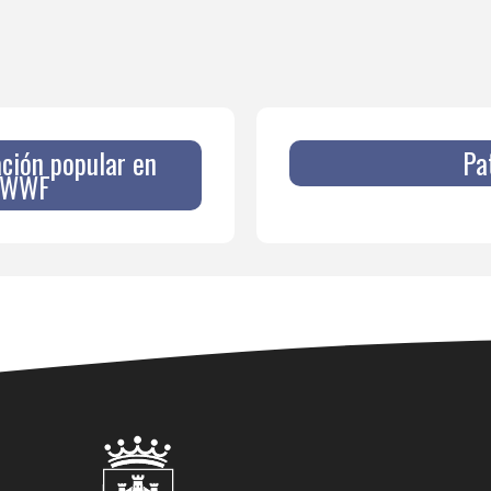
ación popular en
Pa
n WWF