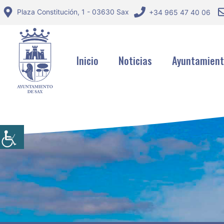
Saltar
Plaza Constitución, 1 - 03630 Sax
+34 965 47 40 06
al
contenido
Inicio
Noticias
Ayuntamien