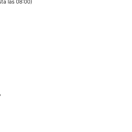
sta las 08:00)
»