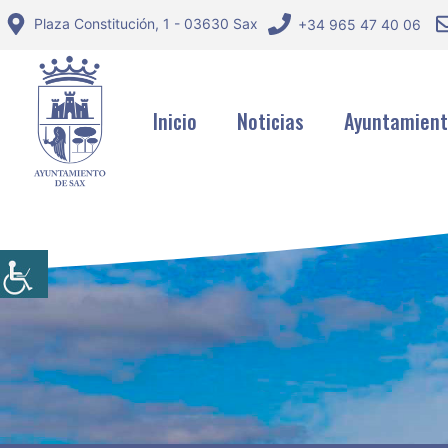
Saltar
Plaza Constitución, 1 - 03630 Sax
+34 965 47 40 06
al
contenido
Inicio
Noticias
Ayuntamien