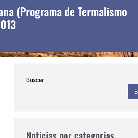
ciana (Programa de Termalismo
2013
Buscar
B
Noticias por categorias