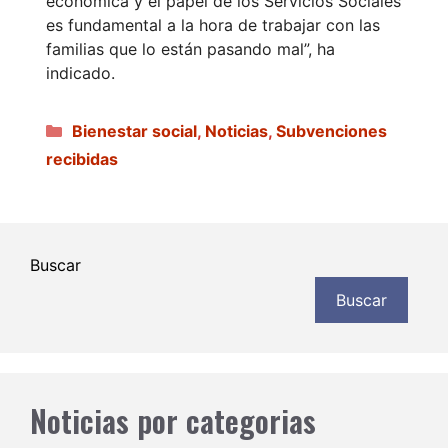
económica y el papel de los Servicios Sociales
es fundamental a la hora de trabajar con las
familias que lo están pasando mal”, ha
indicado.
Categorías
Bienestar social
,
Noticias
,
Subvenciones
recibidas
Buscar
Buscar
Noticias por categorias