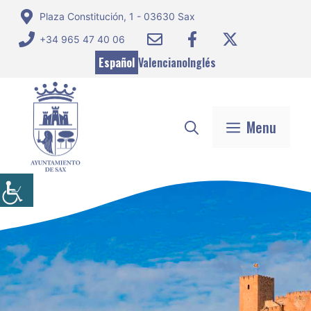
Saltar
Plaza Constitución, 1 - 03630 Sax
al
+34 965 47 40 06
contenido
Español
Valenciano
Inglés
Menu