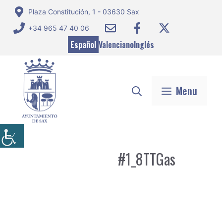
Saltar
Plaza Constitución, 1 - 03630 Sax
al
+34 965 47 40 06
contenido
Español
Valenciano
Inglés
Menu
#1_8TTGas