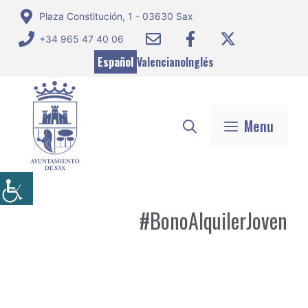
Saltar
Plaza Constitución, 1 - 03630 Sax
al
+34 965 47 40 06
contenido
Español
Valenciano
Inglés
Menu
#BonoAlquilerJoven