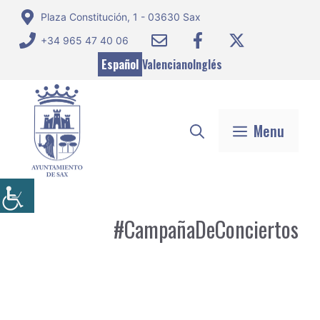
Saltar
Plaza Constitución, 1 - 03630 Sax
al
+34 965 47 40 06
contenido
Español
Valenciano
Inglés
Menu
#CampañaDeConciertos