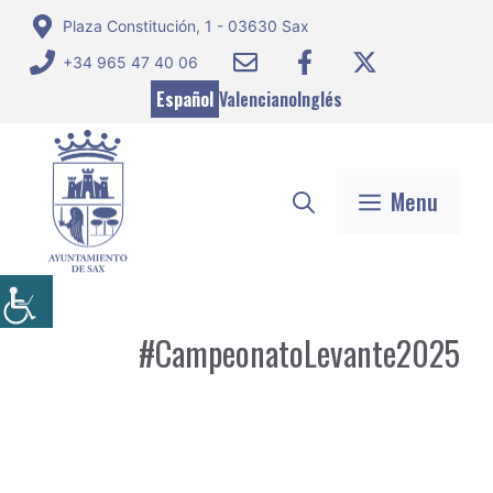
Saltar
Plaza Constitución, 1 - 03630 Sax
al
+34 965 47 40 06
contenido
Español
Valenciano
Inglés
Menu
#CampeonatoLevante2025