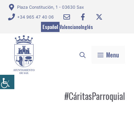
Saltar
Plaza Constitución, 1 - 03630 Sax
al
+34 965 47 40 06
contenido
Español
Valenciano
Inglés
Menu
#CáritasParroquial