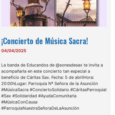
¡Concierto de Música Sacra!
04/04/2025
La banda de Educandos de @sonesdesax te invita a
acompañarla en este concierto tan especial a
beneficio de Cáritas Sax. Fecha: 5 de abrilHora:
20:00hLugar: Parroquia Nª Señora de la Asunción
#MúsicaSacra #ConciertoSolidario #CáritasParroquial
#Sax #Solidaridad #AyudaComunitaria
#MúsicaConCausa
#ParroquiaNuestraSeñoraDeLaAsunción