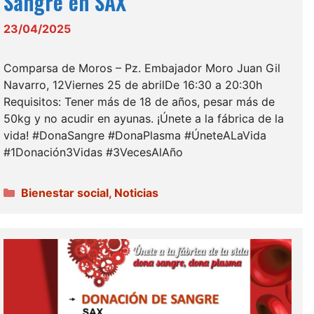
Sangre en SAX
23/04/2025
Comparsa de Moros – Pz. Embajador Moro Juan Gil
Navarro, 12Viernes 25 de abrilDe 16:30 a 20:30h
Requisitos: Tener más de 18 de años, pesar más de
50kg y no acudir en ayunas. ¡Únete a la fábrica de la
vida! #DonaSangre #DonaPlasma #ÚneteALaVida
#1Donación3Vidas #3VecesAlAño
Categorías
Bienestar social
,
Noticias