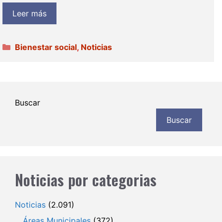
Leer más
Categorías
Bienestar social
,
Noticias
Buscar
Buscar
Noticias por categorias
Noticias
(2.091)
Áreas Municipales
(372)