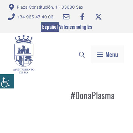
Saltar
Plaza Constitución, 1 - 03630 Sax
al
+34 965 47 40 06
contenido
Español
Valenciano
Inglés
Menu
#DonaPlasma