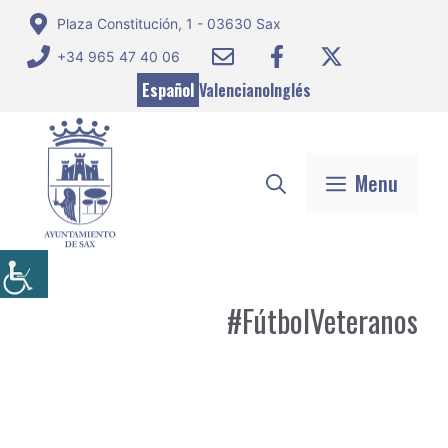
Saltar
Plaza Constitución, 1 - 03630 Sax
al
+34 965 47 40 06
contenido
Español
Valenciano
Inglés
Menu
#FútbolVeteranos