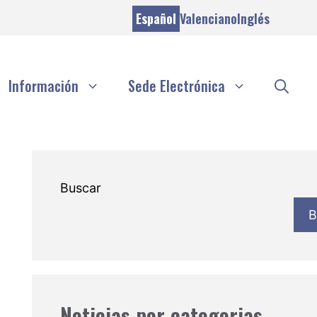
Español
Valenciano
Inglés
Información
Sede Electrónica
Buscar
B
Noticias por categorias