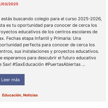
2/03/2025
i estás buscando colegio para el curso 2025-2026,
sta es tu oportunidad para conocer de cerca los
royectos educativos de los centros escolares de
ax. Fechas etapa Infantil y Primaria: Una
portunidad perfecta para conocer de cerca los
entros, sus instalaciones y proyectos educativos.
Te esperamos para descubrir el futuro educativo
e Sax! #SaxEducación #PuertasAbiertas …
Leer más
Categorías
Educación
,
Noticias