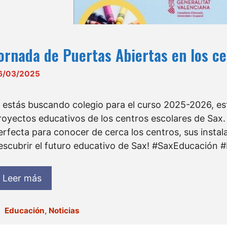
ornada de Puertas Abiertas en los ce
6/03/2025
i estás buscando colegio para el curso 2025-2026, es
royectos educativos de los centros escolares de Sax.
erfecta para conocer de cerca los centros, sus insta
escubrir el futuro educativo de Sax! #SaxEducación 
Leer más
Categorías
Educación
,
Noticias