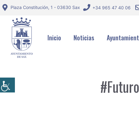
Saltar
Plaza Constitución, 1 - 03630 Sax
+34 965 47 40 06
al
contenido
Inicio
Noticias
Ayuntamien
#Futuro