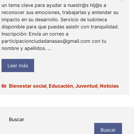
un tema clave para ayudar a nuestr@s hij@s a
reconocer sus emociones, trabajarlas y entender su
impacto en su desarrollo. Servicio de ludoteca
disponible para que puedas asistir con tranquilidad.
Inscripción: Envía un correo a
participacionciudadanasax@gmail.com con tu
nombre y apellidos. …
Leer más
Categorías
Bienestar social
,
Educación
,
Juventud
,
Noticias
Buscar
Buscar