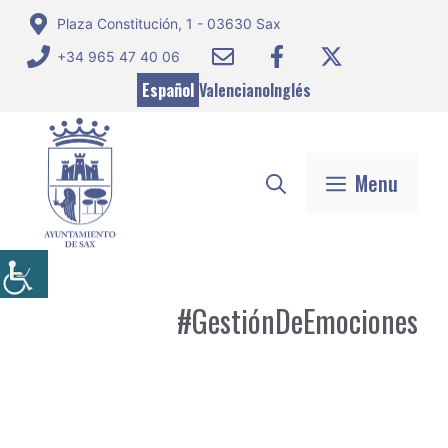
Saltar
Plaza Constitución, 1 - 03630 Sax
al
+34 965 47 40 06
contenido
Español
Valenciano
Inglés
Menu
#GestiónDeEmociones