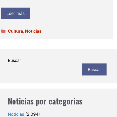
Leer más
Categorías
Cultura
,
Noticias
Buscar
Buscar
Noticias por categorias
Noticias
(2.094)