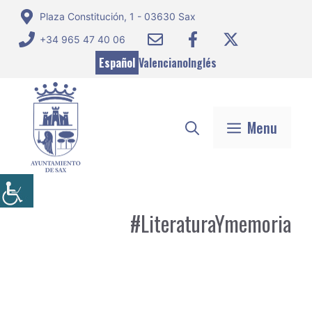
Saltar
Plaza Constitución, 1 - 03630 Sax
al
+34 965 47 40 06
contenido
Español
Valenciano
Inglés
Menu
#LiteraturaYmemoria