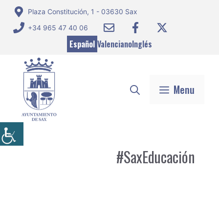
Saltar
Plaza Constitución, 1 - 03630 Sax
al
+34 965 47 40 06
contenido
Español
Valenciano
Inglés
Menu
#SaxEducación