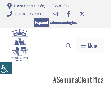
Saltar
Plaza Constitución, 1 - 03630 Sax
al
+34 965 47 40 06
contenido
Español
Valenciano
Inglés
Menu
#SemanaCientífica