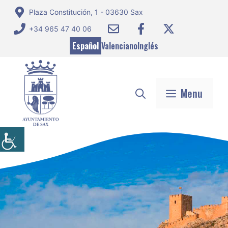
Saltar
Plaza Constitución, 1 - 03630 Sax
al
+34 965 47 40 06
contenido
Español
Valenciano
Inglés
Menu