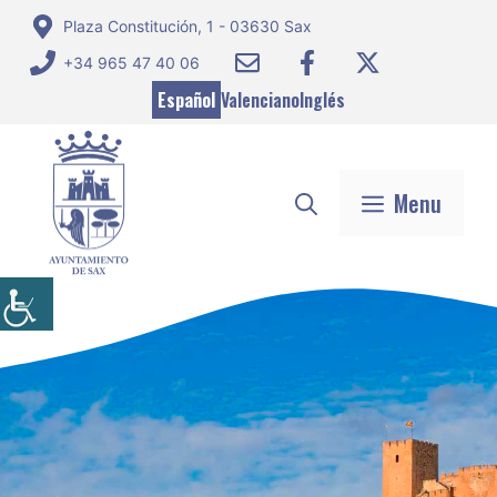
Saltar
Plaza Constitución, 1 - 03630 Sax
al
+34 965 47 40 06
contenido
Español
Valenciano
Inglés
Menu