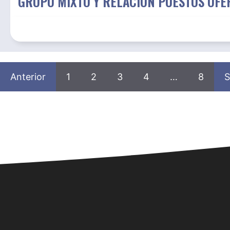
GRUPO MIXTO Y RELACIÓN PUESTOS OFE
Anterior
1
2
3
4
…
8
S