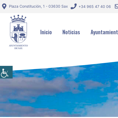
Saltar
Plaza Constitución, 1 - 03630 Sax
+34 965 47 40 06
al
contenido
Inicio
Noticias
Ayuntamien