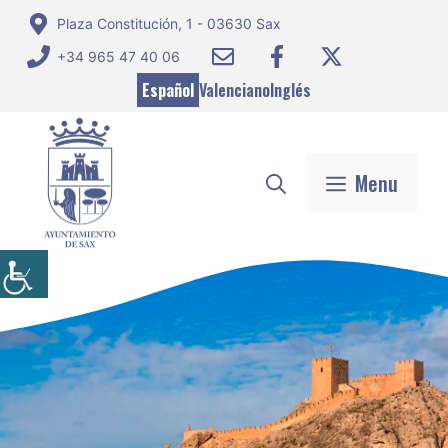
Saltar
Plaza Constitución, 1 - 03630 Sax
al
+34 965 47 40 06
contenido
Español
Valenciano
Inglés
Menu