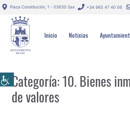
Saltar
Plaza Constitución, 1 - 03630 Sax
+34 965 47 40 06
al
contenido
Inicio
Noticias
Ayuntamien
Categoría:
10. Bienes in
de valores