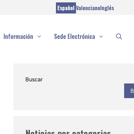
Español
Valenciano
Inglés
Información
Sede Electrónica
Buscar
B
Noticias por categorias