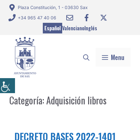
Saltar
Plaza Constitución, 1 - 03630 Sax
al
+34 965 47 40 06
contenido
Español
Valenciano
Inglés
Menu
Categoría:
Adquisición libros
DECRETO BASES 2022-1401