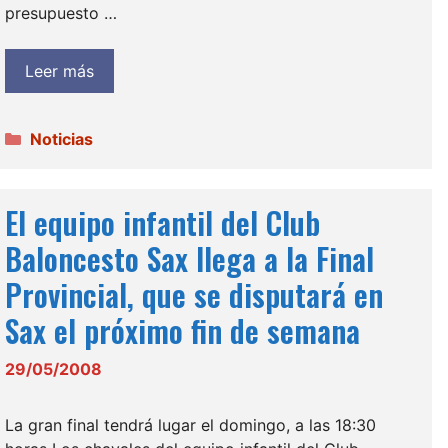
presupuesto …
Leer más
Categorías
Noticias
El equipo infantil del Club
Baloncesto Sax llega a la Final
Provincial, que se disputará en
Sax el próximo fin de semana
29/05/2008
La gran final tendrá lugar el domingo, a las 18:30