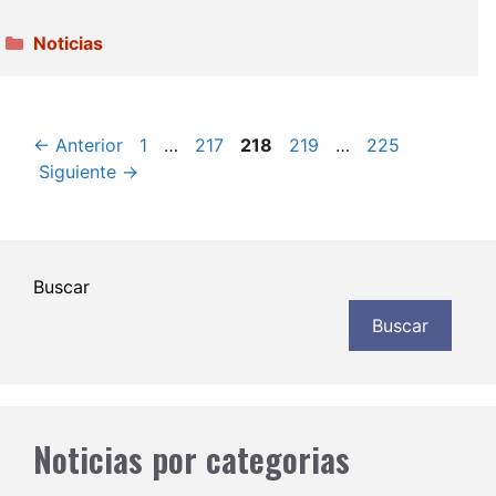
Categorías
Noticias
Página
Página
Página
Página
Página
←
Anterior
1
…
217
218
219
…
225
Siguiente
→
Buscar
Buscar
Noticias por categorias