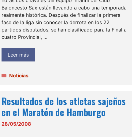
horas Los chavales del equipo infantil del Club
Baloncesto Sax están llevando a cabo una temporada
realmente histórica. Después de finalizar la primera
fase de la liga sin conocer la derrota en los 22
partidos disputados, se han clasificado para la Final a
cuatro Provincial, …
Leer más
Categorías
Noticias
Resultados de los atletas sajeños
en el Maratón de Hamburgo
28/05/2008